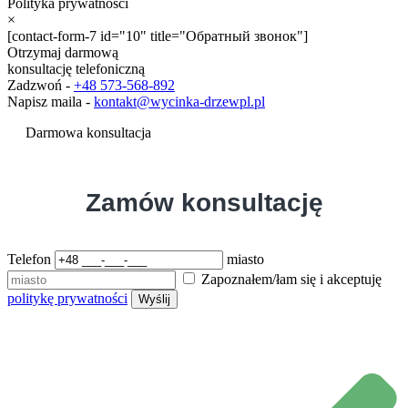
Polityka prywatności
×
[contact-form-7 id="10" title="Обратный звонок"]
Otrzymaj darmową
konsultację telefoniczną
Zadzwoń -
+48 573-568-892
Napisz maila -
kontakt@wycinka-drzewpl.pl
Darmowa konsultacja
Zamów konsultację
Telefon
miasto
Zapoznałem/łam się i akceptuję
politykę prywatności
Wyślij